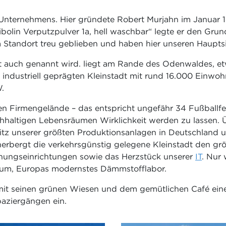
 Unternehmens. Hier gründete Robert Murjahn im Januar
lin Verputzpulver 1a, hell waschbar“ legte er den Grunds
 Standort treu geblieben und haben hier unseren Hauptsi
 auch genannt wird. liegt am Rande des Odenwaldes, et
r industriell geprägten Kleinstadt mit rund 16.000 Einw
.
 Firmengelände – das entspricht ungefähr 34 Fußballfel
hhaltigen Lebensräumen Wirklichkeit werden zu lassen.
tz unserer größten Produktionsanlagen in Deutschland u
eherbergt die verkehrsgünstig gelegene Kleinstadt den gr
chungseinrichtungen sowie das Herzstück unserer
IT
. Nur 
ikum, Europas modernstes Dämmstofflabor.
et mit seinen grünen Wiesen und dem gemütlichen Café ein
paziergängen ein.