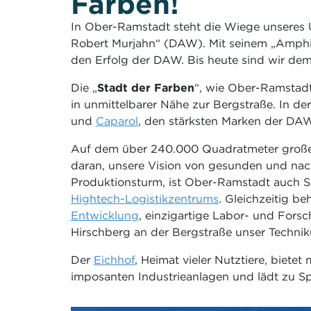
Farben!
In Ober-Ramstadt steht die Wiege unseres
Robert Murjahn“ (DAW). Mit seinem „Amphibo
den Erfolg der DAW. Bis heute sind wir dem
Die „
Stadt der Farben
“, wie Ober-Ramstadt
in unmittelbarer Nähe zur Bergstraße. In de
und
Caparol
, den stärksten Marken der DAW
Auf dem über 240.000 Quadratmeter großen
daran, unsere Vision von gesunden und nac
Produktionsturm, ist Ober-Ramstadt auch Si
Hightech-Logistikzentrums
. Gleichzeitig b
Entwicklung
, einzigartige Labor- und Fors
Hirschberg an der Bergstraße unser Techn
Der
Eichhof
, Heimat vieler Nutztiere, biet
imposanten Industrieanlagen und lädt zu S