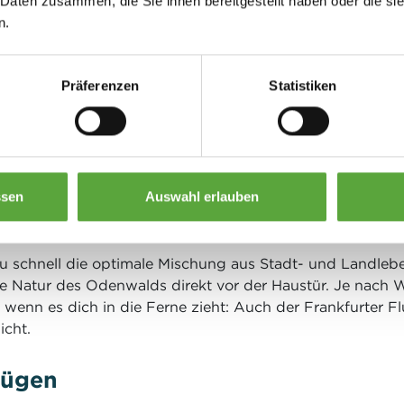
 Daten zusammen, die Sie ihnen bereitgestellt haben oder die s
n.
Präferenzen
Statistiken
t: Eine optimale Mischung au
nd Darmstadt bzw. der gesamten Rhein-Main-Neckar-Reg
ssen
Auswahl erlauben
Odenwaldes lässt es sich gut leben! Abgesehen davon, da
gen, hat die Kleinstadt noch einiges mehr zu bieten.
 schnell die optimale Mischung aus Stadt- und Landleben
ie Natur des Odenwalds direkt vor der Haustür. Je nach 
enn es dich in die Ferne zieht: Auch der Frankfurter Flu
icht.
nügen