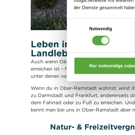
möglicherweise mit weiteren
der Dienste gesammelt habe
Einwilligungsauswahl
Notwendig
Leben in Ober-Ramstad
Landleben
Auch wenn Ober-Ramstadt von Frankfurt u
Nur notwendige zula
erreichen ist – hier am Rande des schönen 
unter denen von Frankfurt und Darmstadt lie
Wenn du in Ober-Ramstadt wohnst, wirst du
zu Darmstadt und Frankfurt, andererseits d
dem Fahrrad oder zu Fuß zu erreichen. Und w
kennt man bei uns in Ober-Ramstadt aber n
Natur- & Freizeitverg