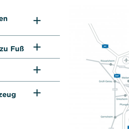
hen
 zu Fuß
zeug