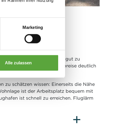
ie im Rahmen Ihrer Nutzung
Marketing
s Stadt- und
ion aus mit Auto und Bahn gut zu
Alle zulassen
ss die Immobilien- und Mietpreise deutlich
 zu schätzen wissen: Einerseits die Nähe
Wohnlage ist der Arbeitsplatz bequem mit
ghafen ist schnell zu erreichen. Fluglärm